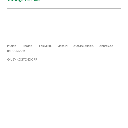
NAVIGATION
HOME
TEAMS
TERMINE
VEREIN
SOCIALMEDIA
SERVICES
ÜBERSPRINGEN
NAVIGATION
IMPRESSUM
ÜBERSPRINGEN
© USV KÖSTENDORF