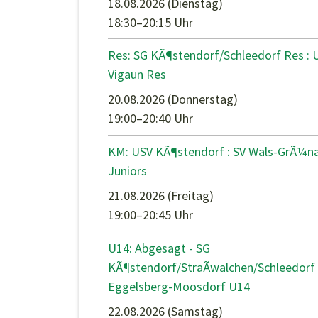
18.08.2026
(Dienstag)
18:30–20:15 Uhr
Res: SG KÃ¶stendorf/Schleedorf Res :
Vigaun Res
20.08.2026
(Donnerstag)
19:00–20:40 Uhr
KM: USV KÃ¶stendorf : SV Wals-GrÃ¼n
Juniors
21.08.2026
(Freitag)
19:00–20:45 Uhr
U14: Abgesagt - SG
KÃ¶stendorf/StraÃwalchen/Schleedorf 
Eggelsberg-Moosdorf U14
22.08.2026
(Samstag)