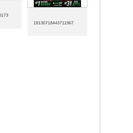
0173
18130718443711967