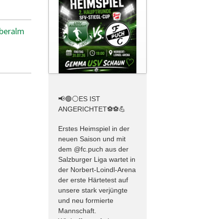
Oberalm
📢🟢⚪️ES IST
ANGERICHTET⚽️⚽️💪
Erstes Heimspiel in der
neuen Saison und mit
dem @fc.puch aus der
Salzburger Liga wartet in
der Norbert-Loindl-Arena
der erste Härtetest auf
unsere stark verjüngte
und neu formierte
Mannschaft.