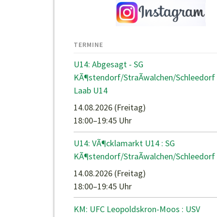
TERMINE
U14: Abgesagt - SG
KÃ¶stendorf/StraÃwalchen/Schleedorf 
Laab U14
14.08.2026
(Freitag)
18:00–19:45 Uhr
U14: VÃ¶cklamarkt U14 : SG
KÃ¶stendorf/StraÃwalchen/Schleedorf
14.08.2026
(Freitag)
18:00–19:45 Uhr
KM: UFC Leopoldskron-Moos : USV