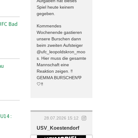
Aufgaben hat dieses
Spiel heute keinem
gegeben.
 UFC Bad
Kommendes
Wochenende gastieren
unsere Burschen dann
beim zweiten Aufsteiger
@ufc_leopoldskron_moo
s. Hier muss die gesamte
au
Mannschaft eine
Reaktion zeigen. ‼️
GEMMA BURSCHEN💚
🤍‼️
U14 :
28.07.2026 15:12
USV_Koestendorf