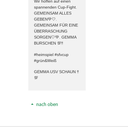
Wir hoffen auf einen
spannenden Cup-Fight.
GEMEINSAM ALLES
GEBEN💚🤍.
GEMEINSAM FÜR EINE
ÜBERRASCHUNG
SORGEN🤍💚. GEMMA
BURSCHEN 💯‼️
#heimspiel #sfvcup
#grün&Weiß
GEMMA USV SCHAUN ‼️
💯
nach oben