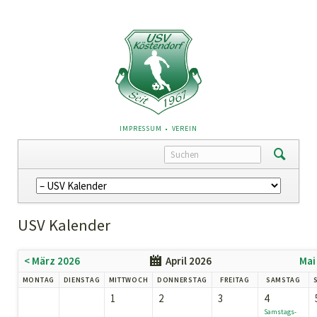
NAVIGATION
IMPRESSUM
VEREIN
ÜBERSPRINGEN
Navigation
überspringen
USV Kalender
< März 2026
April 2026
Mai
MONTAG
DIENSTAG
MITTWOCH
DONNERSTAG
FREITAG
SAMSTAG
1
2
3
4
Samstags-