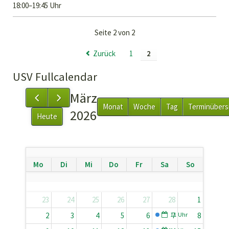
18:00–19:45 Uhr
Seite 2 von 2
Zurück
1
2
USV Fullcalendar
März
Monat
Woche
Tag
Terminübers
2026
Heute
Mo
Di
Mi
Do
Fr
Sa
So
23
24
25
26
27
28
1
11 Uhr
Samstags-St
2
3
4
5
6
7
8