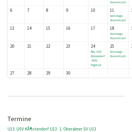
Stammtisch
6
7
8
9
10
11
Samstags-
Stammtisch
13
14
15
16
17
18
Samstags-
Stammtisch
20
21
22
23
24
25
Res: USV
Samstags-
Köstendorf
Stammtisch
: MSV
Voglhub
27
28
29
30
Termine
U13: USV KÃ¶stendorf U13 : 1. Oberalmer SV U13