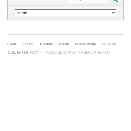
Navigation
überspringen
NAVIGATION
HOME
TEAMS
TERMINE
VEREIN
SOCIALMEDIA
SERVICES
ÜBERSPRINGEN
© USV KÖSTENDORF
ROCKSOLID CONTAO THEMES & TEMPLATES