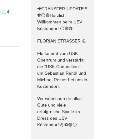
📢TRANSFER-UPDATE ‼️
U14 :
⚽️⚪️🟢Herzlich
Willkommen beim USV
Köstendorf ⚪️🟢⚽️
FLORIAN STRASSER 💪
Flo kommt vom USK
Obertrum und verstärkt
die "USK-Connection"
um Sebastian Rendl und
Michael Reiner bei uns in
Köstendorf.
Wir wünschen dir alles
Gute und viele
erfolgreiche Spiele im
Dress des USV
Köstendorf 💪⚽️🟢⚪️