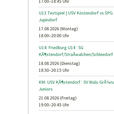
17:00–18:45 Uhr
U13 Testspiel | USV Köstendorf vs SPG
Jupindorf
17.08.2026
(Montag)
18:00–20:00 Uhr
U14: Friedburg U14 : SG
KÃ¶stendorf/StraÃwalchen/Schleedorf
18.08.2026
(Dienstag)
18:30–20:15 Uhr
KM: USV KÃ¶stendorf : SV Wals-GrÃ¼n
Juniors
21.08.2026
(Freitag)
19:00–20:45 Uhr