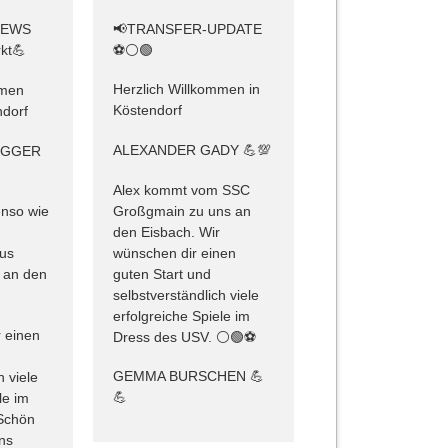
📢TRANSFER-UPDATE
NEWS
⚽️⚪️🟢
kt💪
Herzlich Willkommen in
mmen
Köstendorf
dorf
ALEXANDER GADY 💪💯
EGGER
Alex kommt vom SSC
Großgmain zu uns an
nso wie
den Eisbach. Wir
m
wünschen dir einen
aus
guten Start und
 an den
selbstverständlich viele
erfolgreiche Spiele im
 einen
Dress des USV. ⚪️🟢⚽️
GEMMA BURSCHEN 💪
h viele
💪
le im
Schön
uns