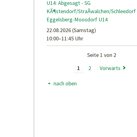
U14: Abgesagt - SG
KÃ¶stendorf/StraÃwalchen/Schleedorf 
Eggelsberg-Moosdorf U14
22.08.2026
(Samstag)
10:00–11:45 Uhr
Seite 1 von 2
1
2
Vorwärts
nach oben