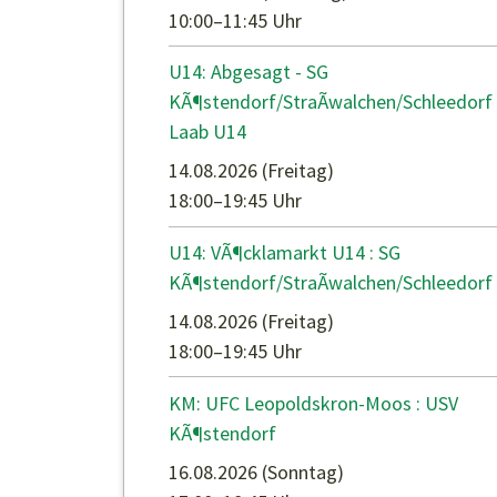
10:00–11:45 Uhr
U14: Abgesagt - SG
KÃ¶stendorf/StraÃwalchen/Schleedorf 
Laab U14
14.08.2026
(Freitag)
18:00–19:45 Uhr
U14: VÃ¶cklamarkt U14 : SG
KÃ¶stendorf/StraÃwalchen/Schleedorf
14.08.2026
(Freitag)
18:00–19:45 Uhr
KM: UFC Leopoldskron-Moos : USV
KÃ¶stendorf
16.08.2026
(Sonntag)