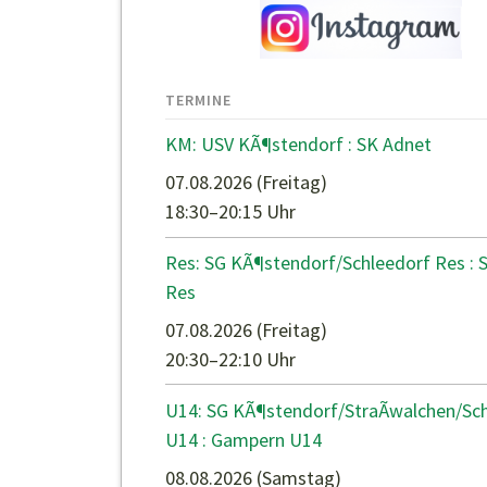
TERMINE
KM: USV KÃ¶stendorf : SK Adnet
07.08.2026
(Freitag)
18:30–20:15 Uhr
Res: SG KÃ¶stendorf/Schleedorf Res : 
Res
07.08.2026
(Freitag)
20:30–22:10 Uhr
U14: SG KÃ¶stendorf/StraÃwalchen/Sc
U14 : Gampern U14
08.08.2026
(Samstag)