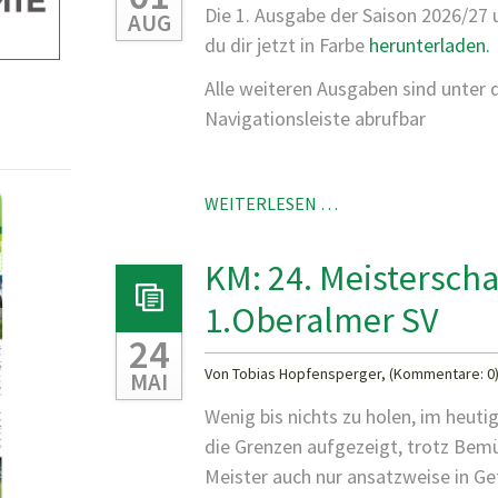
Die 1. Ausgabe der Saison 2026/27 
AUG
du dir jetzt in Farbe
herunterladen.
Alle weiteren Ausgaben sind unter
Navigationsleiste abrufbar
NEUE
WEITERLESEN …
VEREINSZEITUNG
ONLINE!
KM: 24. Meistersch
1.Oberalmer SV
24
Von Tobias Hopfensperger, (Kommentare: 0
MAI
Wenig bis nichts zu holen, im heuti
die Grenzen aufgezeigt, trotz Be
Meister auch nur ansatzweise in Gef