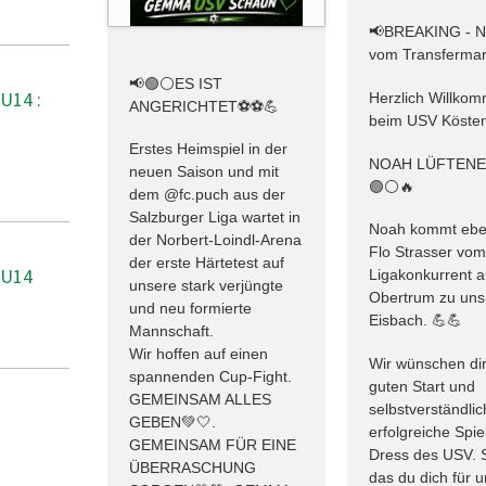
📢BREAKING - 
vom Transfermar
📢🟢⚪️ES IST
U14 :
Herzlich Willko
ANGERICHTET⚽️⚽️💪
beim USV Kösten
Erstes Heimspiel in der
NOAH LÜFTEN
neuen Saison und mit
🟢⚪️🔥
dem @fc.puch aus der
Salzburger Liga wartet in
Noah kommt ebe
der Norbert-Loindl-Arena
Flo Strasser vo
der erste Härtetest auf
 U14
Ligakonkurrent 
unsere stark verjüngte
Obertrum zu uns
und neu formierte
Eisbach. 💪💪
Mannschaft.
Wir hoffen auf einen
Wir wünschen dir
spannenden Cup-Fight.
guten Start und
GEMEINSAM ALLES
selbstverständlic
GEBEN💚🤍.
erfolgreiche Spie
GEMEINSAM FÜR EINE
Dress des USV. 
ÜBERRASCHUNG
das du dich für 