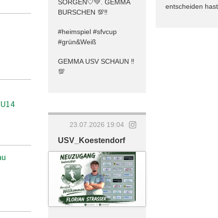
SORGEN🤍💚. GEMMA
entscheiden hast
BURSCHEN 💯‼️
#heimspiel #sfvcup
#grün&Weiß
GEMMA USV SCHAUN ‼️
💯
 U14
23.07.2026 19:04
USV_Koestendorf
au