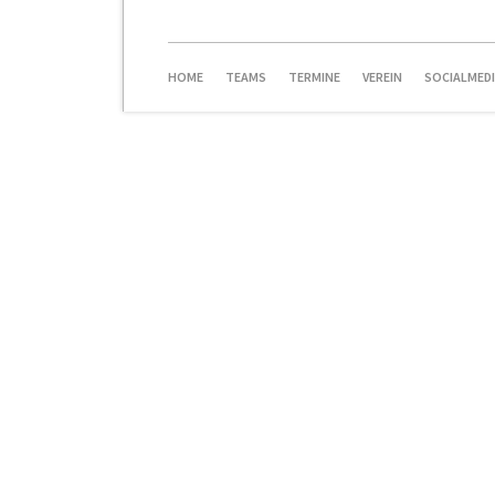
NAVIGATION
HOME
TEAMS
TERMINE
VEREIN
SOCIALMED
ÜBERSPRINGEN