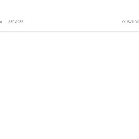
IA
SERVICES
© USV KÖ