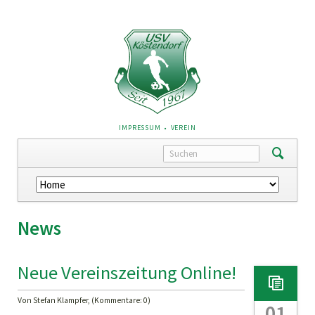
NAVIGATION
IMPRESSUM
VEREIN
ÜBERSPRINGEN
Navigation
überspringen
News
Neue Vereinszeitung Online!
Von Stefan Klampfer, (Kommentare: 0)
01