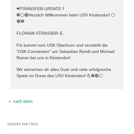
📢TRANSFER-UPDATE ‼️
⚽️⚪️🟢Herzlich Willkommen beim USV Köstendorf ⚪️
🟢⚽️
FLORIAN STRASSER 💪
Flo kommt vom USK Obertrum und verstärkt die
"USK-Connection" um Sebastian Rendl und Michael
Reiner bei uns in Köstendorf.
Wir wünschen dir alles Gute und viele erfolgreiche
Spiele im Dress des USV Köstendorf 💪⚽️🟢⚪️
nach oben
UNSERE PARTNER