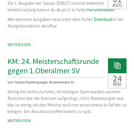
Die 1. Ausgabe der Saison 2026/27 unserer beliebten
AUG
Vereinszeitung kannst du dir jetzt in Farbe
herunterladen.
Alle weiteren Ausgaben sind unter dem Punkt
Download
in der
Navigationsleiste abrufbar
NEUE
WEITERLESEN …
VEREINSZEITUNG
ONLINE!
KM: 24. Meisterschaftsrunde
gegen 1.Oberalmer SV
24
Von Tobias Hopfensperger, (Kommentare: 0)
MAI
Wenig bis nichts zu holen, im heutigen Spiel wurden unseren
Burschen klar die Grenzen aufgezeigt, trotz Bemühungen war
das zu wenig um den Meister auch nur ansatzweise in Gefahr zu
bringen. Der Anschlusstreffer kommt zu spät.
KM:
WEITERLESEN …
24.
MEISTERSCHAFTSRUNDE