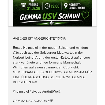
📢🟢⚪️ES IST ANGERICHTET⚽️⚽️💪
Erstes Heimspiel in der neuen Saison und mit dem
@fc.puch aus der Salzburger Liga wartet in der
Norbert-Loindl-Arena der erste Härtetest auf unsere
stark verjüngte und neu formierte Mannschaft.
Wir hoffen auf einen spannenden Cup-Fight.
GEMEINSAM ALLES GEBEN💚🤍. GEMEINSAM FÜR
EINE ÜBERRASCHUNG SORGEN🤍💚. GEMMA
BURSCHEN 💯‼️
#heimspiel #sfvcup #grün&Weiß
GEMMA USV SCHAUN ‼️💯