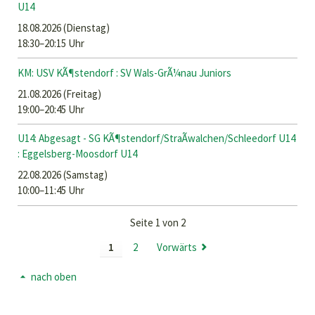
U14
18.08.2026
(Dienstag)
18:30–20:15 Uhr
KM: USV KÃ¶stendorf : SV Wals-GrÃ¼nau Juniors
21.08.2026
(Freitag)
19:00–20:45 Uhr
U14: Abgesagt - SG KÃ¶stendorf/StraÃwalchen/Schleedorf U14
: Eggelsberg-Moosdorf U14
22.08.2026
(Samstag)
10:00–11:45 Uhr
Seite 1 von 2
1
2
Vorwärts
nach oben