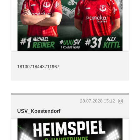
18130718443711967
28.07.2026 15:12
USV_Koestendorf