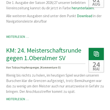
Die 1. Ausgabe der Saison 2026/27 unserer beliebten
AUG
Vereinszeitung kannst du dir jetzt in Farbe
herunterladen.
Alle weiteren Ausgaben sind unter dem Punkt
Download
in der
Navigationsleiste abrufbar
NEUE
WEITERLESEN …
VEREINSZEITUNG
ONLINE!
KM: 24. Meisterschaftsrunde
gegen 1.Oberalmer SV
24
Von Tobias Hopfensperger, (Kommentare: 0)
MAI
Wenig bis nichts zu holen, im heutigen Spiel wurden unseren
Burschen klar die Grenzen aufgezeigt, trotz Bemühungen war
das zu wenig um den Meister auch nur ansatzweise in Gefahr zu
bringen. Der Anschlusstreffer kommt zu spät.
KM:
WEITERLESEN …
24.
MEISTERSCHAFTSRUNDE