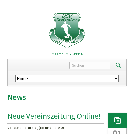
NAVIGATION
IMPRESSUM
VEREIN
ÜBERSPRINGEN
Navigation
überspringen
News
Neue Vereinszeitung Online!
Von Stefan Klampfer, (Kommentare: 0)
01