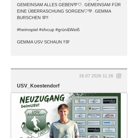
GEMEINSAM ALLES GEBEN💚🤍. GEMEINSAM FÜR
EINE ÜBERRASCHUNG SORGEN🤍💚. GEMMA
BURSCHEN 💯‼️
#heimspiel #sfvcup #grün&Weiß
GEMMA USV SCHAUN ‼️💯
26.07.2026 11:26
USV_Koestendorf