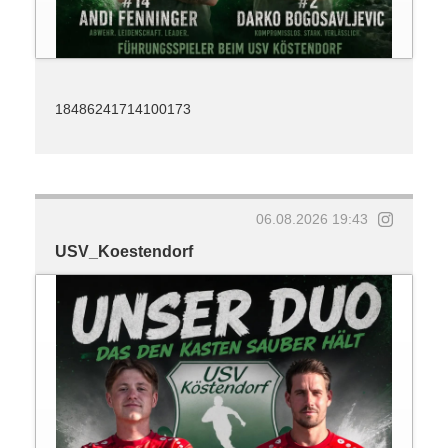
18486241714100173
06.08.2026 19:43
USV_Koestendorf