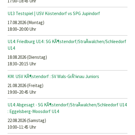
17:00–18:45 Uhr
U13 Testspiel | USV Köstendorf vs SPG Jupindorf
17.08.2026
(Montag)
18:00–20:00 Uhr
U14: Friedburg U14 : SG KÃ¶stendorf/StraÃwalchen/Schleedorf
U14
18.08.2026
(Dienstag)
18:30–20:15 Uhr
KM: USV KÃ¶stendorf : SV Wals-GrÃ¼nau Juniors
21.08.2026
(Freitag)
19:00–20:45 Uhr
U14: Abgesagt - SG KÃ¶stendorf/StraÃwalchen/Schleedorf U14
: Eggelsberg-Moosdorf U14
22.08.2026
(Samstag)
10:00–11:45 Uhr