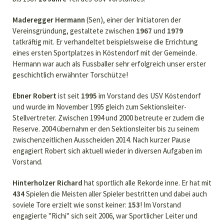
Maderegger Hermann
(Sen), einer der Initiatoren der
Vereinsgründung, gestaltete zwischen
1967
und
1979
tatkräftig mit. Er verhandeltet beispielsweise die Errichtung
eines ersten Sportplatzes in Köstendorf mit der Gemeinde.
Hermann war auch als Fussballer sehr erfolgreich unser erster
geschichtlich erwähnter Torschütze!
Ebner Robert
ist seit
1995
im Vorstand des USV Köstendorf
und wurde im November 1995 gleich zum Sektionsleiter-
Stellvertreter. Zwischen 1994 und 2000 betreute er zudem die
Reserve. 2004 übernahm er den Sektionsleiter bis zu seinem
zwischenzeitlichen Ausscheiden 2014. Nach kurzer Pause
engagiert Robert sich aktuell wieder in diversen Aufgaben im
Vorstand.
Hinterholzer Richard
hat sportlich alle Rekorde inne. Er hat mit
434
Spielen die Meisten aller Spieler bestritten und dabei auch
soviele Tore erzielt wie sonst keiner:
153
! Im Vorstand
engagierte "Richi" sich seit 2006, war Sportlicher Leiter und