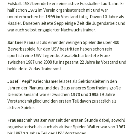
Fußball. 1982 beendete er seine aktive Fussballer-Laufbahn. Er
half schon
1972
im Verein organisatorisch mit und war
ununterbrochen bis
1999
im Vorstand tätig. Davon 10 Jahre als
Kassier. Daneben leitete Sepp einige Zeit die Jugendarbeit und
war auch selbst engagierter Nachwuchstrainer.
Santner Franz
ist als einer der weingen Spieler die über 400
Bewerbsspiele für den USV bestritten haben schon rein
sportlich eine USV Legende. Zusätzlich arbeitete Franz
zwischen 1987 und 2008 für insgesamt 22 Jahre im Vorstand und
bekleidete 2x das Traineramt.
Josef "Pepi" Kriechhamer
leistet als Sektionsleiter in den
Jahren der Planung und des Baus unseres Sportheims große
Dienste. Gesamt war er zwischen
1973
und
1995
19 Jahre
Vorstandsmitglied und den ersten Teil davon zusätzlich als
aktiver Spieler.
Frauenschuh Walter
war seit der ersten Stunde dabei, sowohl
organisatorisch als auch als aktiver Spieler. Walter war von
1967
bis 1987
20 Jahre
Teil des USV Vorstandes.