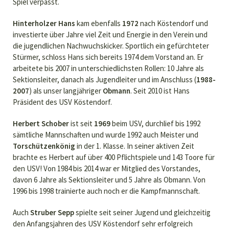
Spiel verpasst.
Hinterholzer Hans
kam ebenfalls
1972
nach Köstendorf und
investierte über Jahre viel Zeit und Energie in den Verein und
die jugendlichen Nachwuchskicker. Sportlich ein gefürchteter
Stürmer, schloss Hans sich bereits 1974 dem Vorstand an. Er
arbeitete bis 2007 in unterschiedlichsten Rollen: 10 Jahre als
Sektionsleiter, danach als Jugendleiter und im Anschluss (
1988-
2007
) als unser langjähriger
Obmann
. Seit 2010 ist Hans
Präsident des USV Köstendorf.
Herbert Schober
ist seit
1969
beim USV, durchlief bis 1992
sämtliche Mannschaften und wurde 1992 auch Meister und
Torschützenkönig
in der 1. Klasse. In seiner aktiven Zeit
brachte es Herbert auf über 400 Pflichtspiele und 143 Toore für
den USV! Von 1984 bis 2014 war er Mitglied des Vorstandes,
davon 6 Jahre als Sektionsleiter und 5 Jahre als Obmann. Von
1996 bis 1998 trainierte auch noch er die Kampfmannschaft.
Auch
Struber Sepp
spielte seit seiner Jugend und gleichzeitig
den Anfangsjahren des USV Köstendorf sehr erfolgreich