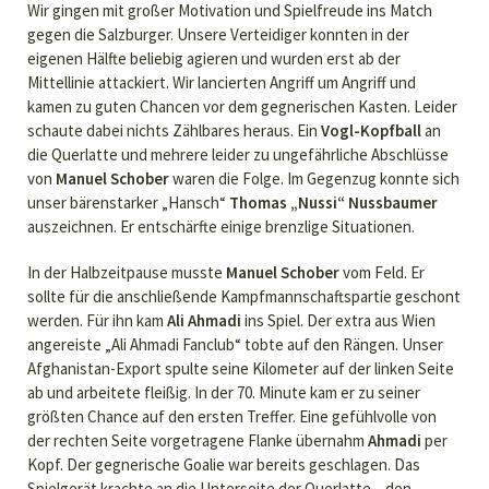
Wir gingen mit großer Motivation und Spielfreude ins Match
gegen die Salzburger. Unsere Verteidiger konnten in der
eigenen Hälfte beliebig agieren und wurden erst ab der
Mittellinie attackiert. Wir lancierten Angriff um Angriff und
kamen zu guten Chancen vor dem gegnerischen Kasten. Leider
schaute dabei nichts Zählbares heraus. Ein
Vogl-Kopfball
an
die Querlatte und mehrere leider zu ungefährliche Abschlüsse
von
Manuel Schober
waren die Folge. Im Gegenzug konnte sich
unser bärenstarker „Hansch“
Thomas „Nussi“ Nussbaumer
auszeichnen. Er entschärfte einige brenzlige Situationen.
In der Halbzeitpause musste
Manuel Schober
vom Feld. Er
sollte für die anschließende Kampfmannschaftspartie geschont
werden. Für ihn kam
Ali Ahmadi
ins Spiel. Der extra aus Wien
angereiste „Ali Ahmadi Fanclub“ tobte auf den Rängen. Unser
Afghanistan-Export spulte seine Kilometer auf der linken Seite
ab und arbeitete fleißig. In der 70. Minute kam er zu seiner
größten Chance auf den ersten Treffer. Eine gefühlvolle von
der rechten Seite vorgetragene Flanke übernahm
Ahmadi
per
Kopf. Der gegnerische Goalie war bereits geschlagen. Das
Spielgerät krachte an die Unterseite der Querlatte – den