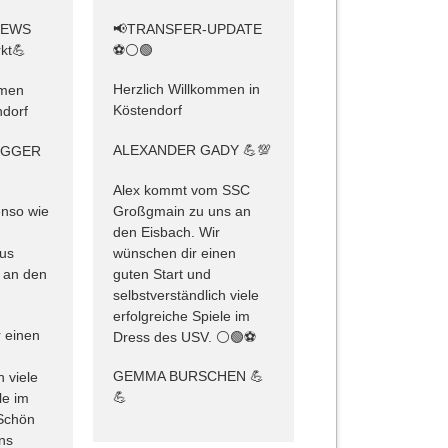
📢TRANSFER-UPDATE
NEWS
⚽️⚪️🟢
kt💪
Herzlich Willkommen in
mmen
Köstendorf
dorf
ALEXANDER GADY 💪💯
EGGER
Alex kommt vom SSC
Großgmain zu uns an
nso wie
den Eisbach. Wir
m
wünschen dir einen
aus
guten Start und
 an den
selbstverständlich viele
erfolgreiche Spiele im
 einen
Dress des USV. ⚪️🟢⚽️
GEMMA BURSCHEN 💪
h viele
💪
le im
Schön
uns