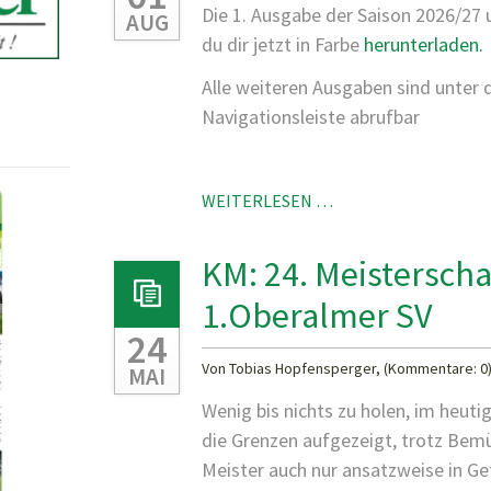
Die 1. Ausgabe der Saison 2026/27 
AUG
du dir jetzt in Farbe
herunterladen.
Alle weiteren Ausgaben sind unter
Navigationsleiste abrufbar
NEUE
WEITERLESEN …
VEREINSZEITUNG
ONLINE!
KM: 24. Meistersch
1.Oberalmer SV
24
Von Tobias Hopfensperger, (Kommentare: 0
MAI
Wenig bis nichts zu holen, im heuti
die Grenzen aufgezeigt, trotz Be
Meister auch nur ansatzweise in Gef