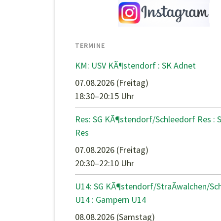
TERMINE
KM: USV KÃ¶stendorf : SK Adnet
07.08.2026
(Freitag)
18:30–20:15 Uhr
Res: SG KÃ¶stendorf/Schleedorf Res : 
Res
07.08.2026
(Freitag)
20:30–22:10 Uhr
U14: SG KÃ¶stendorf/StraÃwalchen/Sc
U14 : Gampern U14
08.08.2026
(Samstag)