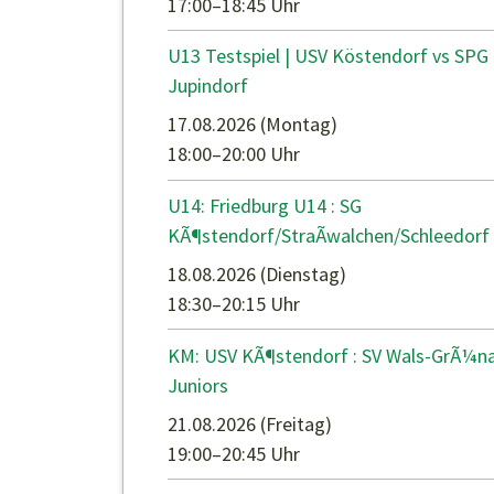
17:00–18:45 Uhr
U13 Testspiel | USV Köstendorf vs SPG
Jupindorf
17.08.2026
(Montag)
18:00–20:00 Uhr
U14: Friedburg U14 : SG
KÃ¶stendorf/StraÃwalchen/Schleedorf
18.08.2026
(Dienstag)
18:30–20:15 Uhr
KM: USV KÃ¶stendorf : SV Wals-GrÃ¼n
Juniors
21.08.2026
(Freitag)
19:00–20:45 Uhr