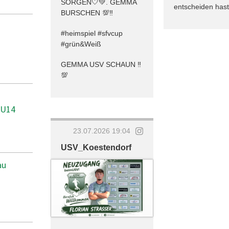
SORGEN🤍💚. GEMMA
entscheiden hast
BURSCHEN 💯‼️
#heimspiel #sfvcup
#grün&Weiß
GEMMA USV SCHAUN ‼️
💯
 U14
23.07.2026 19:04
USV_Koestendorf
au