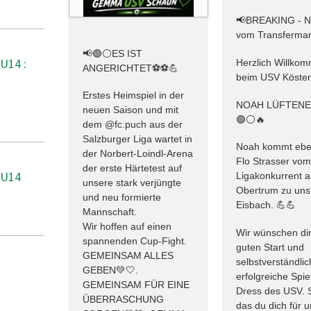
📢BREAKING - 
vom Transfermar
📢🟢⚪️ES IST
U14 :
Herzlich Willko
ANGERICHTET⚽️⚽️💪
beim USV Kösten
Erstes Heimspiel in der
NOAH LÜFTEN
neuen Saison und mit
🟢⚪️🔥
dem @fc.puch aus der
Salzburger Liga wartet in
Noah kommt ebe
der Norbert-Loindl-Arena
Flo Strasser vo
der erste Härtetest auf
 U14
Ligakonkurrent 
unsere stark verjüngte
Obertrum zu uns
und neu formierte
Eisbach. 💪💪
Mannschaft.
Wir hoffen auf einen
Wir wünschen dir
spannenden Cup-Fight.
guten Start und
GEMEINSAM ALLES
selbstverständlic
GEBEN💚🤍.
erfolgreiche Spie
GEMEINSAM FÜR EINE
Dress des USV. 
ÜBERRASCHUNG
das du dich für 