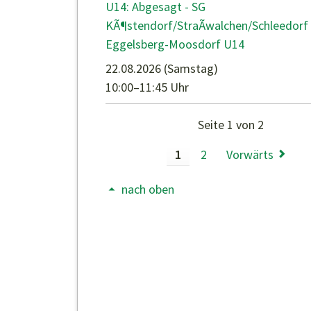
U14: Abgesagt - SG
KÃ¶stendorf/StraÃwalchen/Schleedorf 
Eggelsberg-Moosdorf U14
22.08.2026
(Samstag)
10:00–11:45 Uhr
Seite 1 von 2
1
2
Vorwärts
nach oben