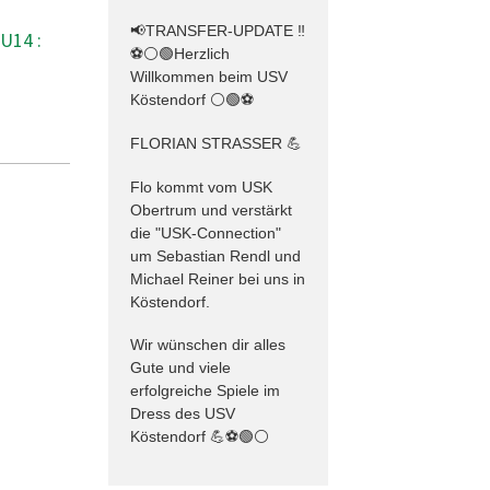
📢TRANSFER-UPDATE ‼️
U14 :
⚽️⚪️🟢Herzlich
Willkommen beim USV
Köstendorf ⚪️🟢⚽️
FLORIAN STRASSER 💪
Flo kommt vom USK
Obertrum und verstärkt
die "USK-Connection"
um Sebastian Rendl und
Michael Reiner bei uns in
Köstendorf.
Wir wünschen dir alles
Gute und viele
erfolgreiche Spiele im
Dress des USV
Köstendorf 💪⚽️🟢⚪️