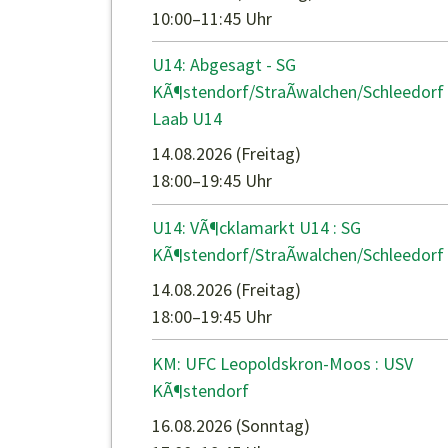
10:00–11:45 Uhr
U14: Abgesagt - SG
KÃ¶stendorf/StraÃwalchen/Schleedorf 
Laab U14
14.08.2026
(Freitag)
18:00–19:45 Uhr
U14: VÃ¶cklamarkt U14 : SG
KÃ¶stendorf/StraÃwalchen/Schleedorf
14.08.2026
(Freitag)
18:00–19:45 Uhr
KM: UFC Leopoldskron-Moos : USV
KÃ¶stendorf
16.08.2026
(Sonntag)